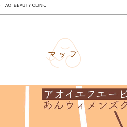
3F
AOI BEAUTY CLINIC
マップ